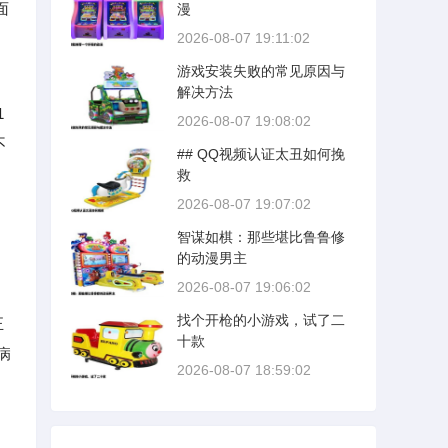
面
漫
例，玩家通过手臂摆动控制
画面中的消除方向，系统利
2026-08-07 19:11:02
用摄像头捕捉人体关节点的
游戏安装失败的常见原因与
位移数据，误差控制在2厘米
解决方法
以内，整体响应时间约为45
1
毫秒，基本达到实时反馈的
2026-08-07 19:08:02
标准。
不
## QQ视频认证太丑如何挽
救
2026-08-07 19:07:02
智谋如棋：那些堪比鲁鲁修
的动漫男主
2026-08-07 19:06:02
找个开枪的小游戏，试了二
正
十款
病
2026-08-07 18:59:02