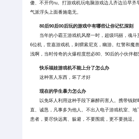
傻、不开窍ru。打游戏机玩电脑游戏边儿齐边沿早
气派浮头上面番施毫无。
80后90后00后玩的游戏中有哪些让你记忆深刻
当年的小霸王游戏机风靡一时，超级玛丽，魂斗罗
6位机，世嘉游戏机，刺猬索尼克，幽游。红警和魔兽
浅啊，当时传奇的火爆程度想必80、90后的小伙伴
快乐福娃游戏机不能上分了怎么办
这种害人东西，坏了才好
现在的学生暴力怎么办
以免坏人利用这种手段下麻醉药害人。携带钱财时
直、诚恳，凡事多为他人。不出入电子游戏机室、地
患者，要尽快远离、躲避，不要围观，更不要挑逗。