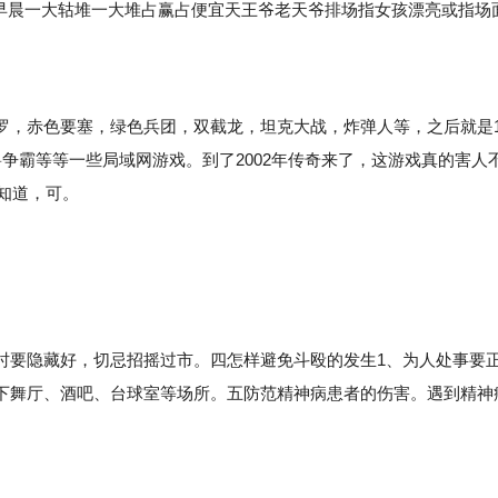
齐早晨一大轱堆一大堆占赢占便宜天王爷老天爷排场指女孩漂亮或指场
，赤色要塞，绿色兵团，双截龙，坦克大战，炸弹人等，之后就是
争霸等等一些局域网游戏。到了2002年传奇来了，这游戏真的害人
都知道，可。
要隐藏好，切忌招摇过市。四怎样避免斗殴的发生1、为人处事要
下舞厅、酒吧、台球室等场所。五防范精神病患者的伤害。遇到精神