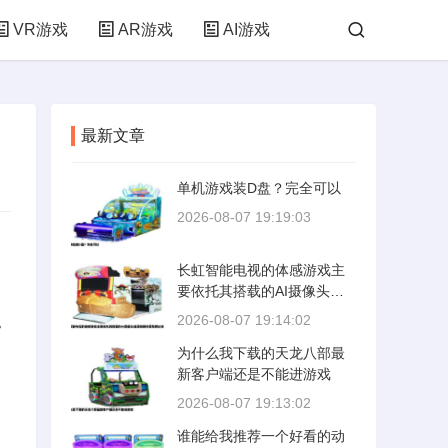
VR游戏
AR游戏
AI游戏
最新文章
单机游戏装D盘？完全可以
2026-08-07 19:19:03
长虹智能电视的体感游戏主
要依托其搭载的AI摄像头或
遥控器内置陀螺仪实现操
2026-08-07 19:14:02
。
作。常见游戏包括《天天爱
为什么我下载的天龙八部最
消除》体感版、《狂野飙
新客户端还是不能进游戏
车》体感操控模式，以及针
对家庭健身场景的《悦动
2026-08-07 19:13:02
圈》和《健身环大冒险》适
谁能给我推荐一个好看的动
配版。以《天天爱消除》为