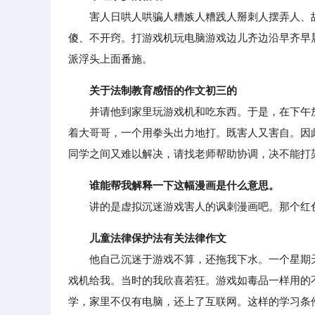
害人日哄人哄骗人糟嫉人糟践人掰刺人摆弄人、故
傻、不开窍。打游戏机玩电脑游戏边儿齐边沿早齐早
派浮头上面番施。
关于法制教育感悟的作文初三的
并请他到家里玩游戏机和吃东西。于是，在下午放
着大哥哥，一个用拳头出力地打。既害人又害自。因
同学之间又难以解决，请找老师帮助协调，决不能打
谁能帮我解释一下这幅漫画是什么意思。
讲的是虚拟沉迷游戏害人的讽刺漫画吧。那个红色
儿童法律保护法有关法律作文
他自己沉迷于游戏不算，还拖我下水。一个星期天
戏机给我。当时的我欣喜若狂。游戏如毒品一样用的
学，家里不仅有电脑，还上了互联网。这样的学习条