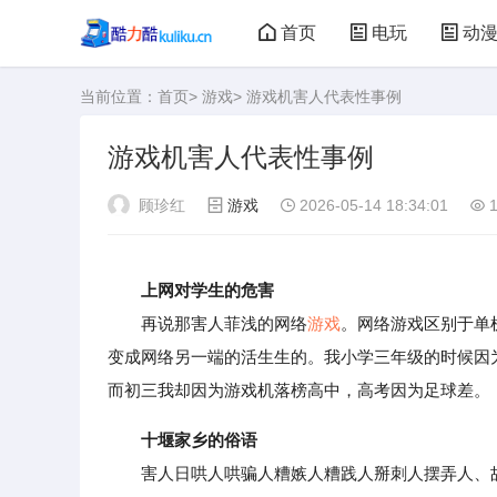
首页
电玩
动
当前位置：
首页
>
游戏
> 游戏机害人代表性事例
大型游戏
娃娃机
游戏机害人代表性事例
顾珍红
游戏
2026-05-14 18:34:01
1
上网对学生的危害
再说那害人菲浅的网络
游戏
。网络游戏区别于单
变成网络另一端的活生生的。我小学三年级的时候因
而初三我却因为游戏机落榜高中，高考因为足球差。
十堰家乡的俗语
害人日哄人哄骗人糟嫉人糟践人掰刺人摆弄人、故