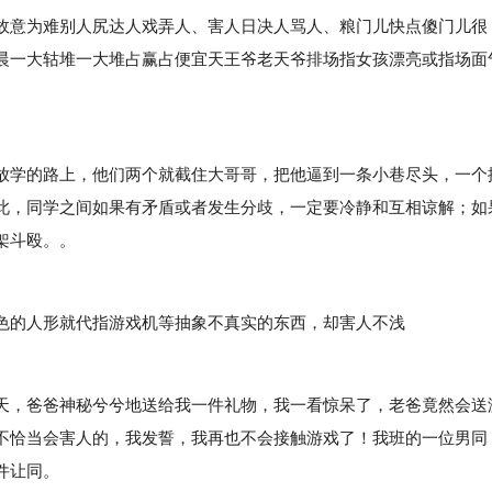
意为难别人尻达人戏弄人、害人日决人骂人、粮门儿快点傻门儿很
晨一大轱堆一大堆占赢占便宜天王爷老天爷排场指女孩漂亮或指场面
学的路上，他们两个就截住大哥哥，把他逼到一条小巷尽头，一个
此，同学之间如果有矛盾或者发生分歧，一定要冷静和互相谅解；如
架斗殴。。
的人形就代指游戏机等抽象不真实的东西，却害人不浅
，爸爸神秘兮兮地送给我一件礼物，我一看惊呆了，老爸竟然会送
不恰当会害人的，我发誓，我再也不会接触游戏了！我班的一位男同
件让同。