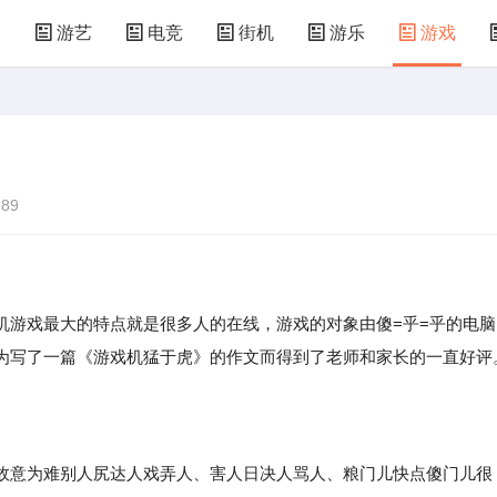
漫
游艺
电竞
街机
游乐
游戏
儿童游戏
益智玩具
游乐设施
共享设备
89
机游戏最大的特点就是很多人的在线，游戏的对象由傻=乎=乎的电脑
为写了一篇《游戏机猛于虎》的作文而得到了老师和家长的一直好评
意为难别人尻达人戏弄人、害人日决人骂人、粮门儿快点傻门儿很