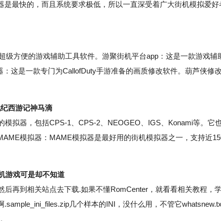
器是最快的，而且系统要求极低，所以一直深受着广大街机模拟爱好
用超级方便的游戏辅助工具软件。游聚街机平台app：这是一款游戏辅
器：这是一款专门为CallofDuty手游准备的画质修改软件。葫芦侠修
战纪西游记神马滴
，包括CPS-1、CPS-2、NEOGEO、IGS、Konami等。它
AME模拟器：MAME模拟器是最好用的街机模拟器之一，支持近15
机游戏可是却不知道
后再到相关站点去下载.如果不懂RomCenter，就看看相关教程，
ini_files.zip几个样本的INI，没什么用，不管它whatsnew.tx
W。