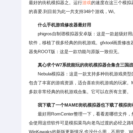
最好的街机模拟器之。运行
游戏
的速度在这三个模拟
的喜爱.到目前为此一共支持348个游戏，Wi。
什么手机游戏修改器最好用
phigros自制谱模拟器安卓版：这是一款超级好
软件，移植了很多经典的街机游戏。gfxtool画质修改
器免ROOT版：这是一款功能与原版一致但无。
真心求个W7系统能玩的街机模拟器合集含三国
Nebula模拟器：这是一款支持多种街机游戏类型的模拟器
包含了丰富的游戏资源，适合喜欢街机游戏的玩家。M
多款非常经典的街机游戏合集。它可以在所有主要。
我下载了一个MAME街机模拟器也下载了模拟街
最好用RomCenter整理一下，看看差哪些文件，然
会使用这些软件可是模拟菜鸟向老鸟过渡的必经之路啊.sample_
WinKawaks的新版更新情况.也没什么用，不用管。