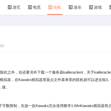
漫
游艺
电竞
街机
游乐
游戏
儿童游戏
益智玩具
游乐设施
共享设备
82
你还要另外下载一个服务器kailleraclient，关于kailleraclie
s模拟器，在Kawaks模拟器里面点文件菜单里的联机就可以进去啦3
，接。
制，先放一款Kawaks完全使用教学1.WinKawaks模拟器简