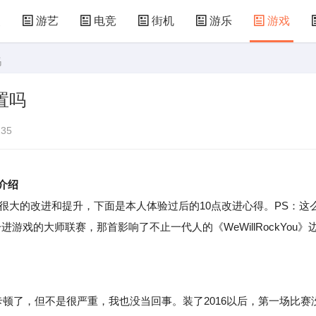
漫
游艺
电竞
街机
游乐
游戏
吗
儿童游戏
益智玩具
游乐设施
共享设备
置吗
35
介绍
有很大的改进和提升，下面是本人体验过后的10点改进心得。PS：这
游戏的大师联赛，那首影响了不止一代人的《WeWillRockYou》
卡顿了，但不是很严重，我也没当回事。装了2016以后，第一场比赛