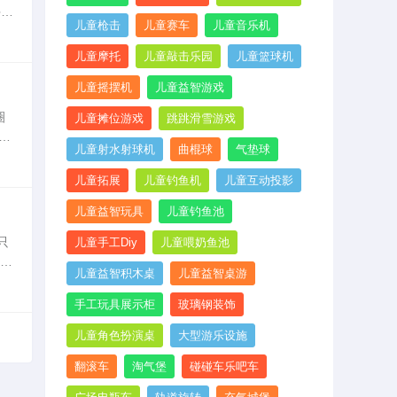
手
儿童枪击
儿童赛车
儿童音乐机
儿童摩托
儿童敲击乐园
儿童篮球机
儿童摇摆机
儿童益智游戏
圈
儿童摊位游戏
跳跳滑雪游戏
儿童射水射球机
曲棍球
气垫球
国
儿童拓展
儿童钓鱼机
儿童互动投影
儿童益智玩具
儿童钓鱼池
只
儿童手工Diy
儿童喂奶鱼池
不出
儿童益智积木桌
儿童益智桌游
手工玩具展示柜
玻璃钢装饰
儿童角色扮演桌
大型游乐设施
翻滚车
淘气堡
碰碰车乐吧车