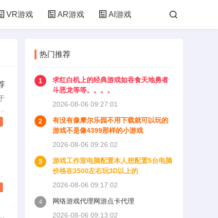
VR游戏
AR游戏
AI游戏
热门推荐
求红白机上的经典游戏如吞食天地勇者
1
荐
斗恶龙等等。。。。
于
2026-08-06 09:27:01
，
情
有没有像摩尔乐园不用下载就可以玩的
2
读
游戏不是像4399那样的小游戏
观
2026-08-06 09:26:02
分
的
游戏工作室电脑配置本人想配置5台电脑
3
数
这
价格在3500左右玩3D以上的
，
P
荣
2026-08-06 09:17:02
I
读
1
送
网络游戏代理网游点卡代理
4
如
，
2026-08-06 09:13:02
里