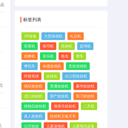
结
液晶
是
案，
道
标签列表
VR设备
大型游戏机
礼品机
。
彩票机
推币机
框体机
篮球机
一
跳舞机
音乐机
枪击
赛车
都
摩托车
体感游戏机
竞技游戏机
狩猎英雄
娃娃机
出口型娃娃机
也
疯狂娃娃机
普通娃娃机
豪华娃娃机
。
进口娃娃机
国产娃娃机
剪刀娃娃机
抓精品娃娃机
推推乐娃娃机
二爪机
真人娃娃机
娃娃机主板天车
机
公仔娃娃
儿童游戏机
儿童电玩设备