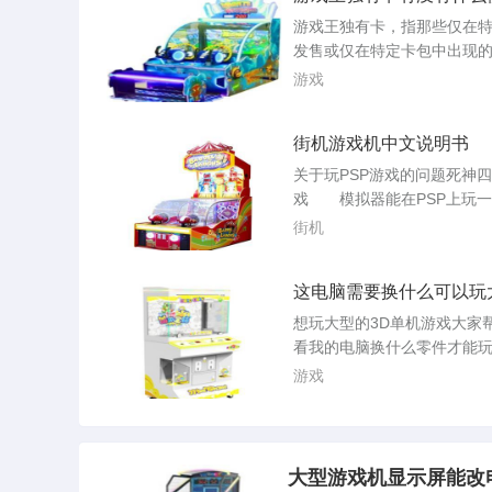
制
《DI·GI·CHARAT》《地狱
游戏王独有卡，指那些仅在
《寒蝉鸣泣之时系列》《机
发售或仅在特定卡包中出现
《凉宫春日的忧郁》《零之
比如日文版先行卡、海外版
游戏
《...
以及动画或漫画附赠的限定
玩家以为独有卡只要能在卡
街机游戏机中文说明书
万事大吉，实际上，它的使
普通卡片要复杂得多，而且
关于玩PSP游戏的问题死神
不只来自官方规则，还来自
戏 模拟器能在PSP上玩
与卡池版本。最基础的限制
游戏机平台的游戏如NEOGE
街机
事规则对独有...
机，GAMEBOYADVANCE等
诉我记忆棒和UMD都是干什
这电脑需要换什么可以玩
么？记。具体使用方法就是
戏流畅。比如LOL这些。
买回来后插入PSP左边的记
想玩大型的3D单机游戏大家
口，再把记忆棒格式化一遍，
看我的电脑换什么零件才能
根目录下就回自动生成PSP等的
确定您的电脑能否运行大型3
游戏
游戏，您需要检查以下几个
组件：处理器CPU：大型3D
常需要较高的处理能力。如
玩这类游戏，建议至少拥有Intel
大型游戏机显示屏能改