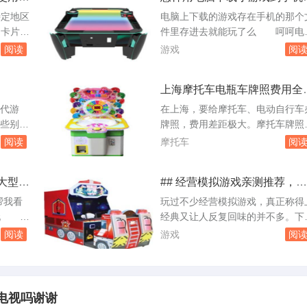
在绝大多数3D游戏里，显卡的
玩
少女》
0，即便显卡不变，帧数也可能掉
特定地区
电脑上下载的游戏存在手机的那个
权重远高于CPU，尤其是分辨
神咆哮》
35到40，因为CPU每帧处理场景
的卡片，
件里存进去就能玩了么 呵呵电
率越高、画质选项越激进，显
使魔》
大量NPC和物理...
专属卡，
下载的游戏手机怎么能玩啊，不可
阅读
游戏
阅
的瓶颈就越明显。但“更注重显
卡。很多
的我想将电脑上下载的手机游戏转
卡”不等于CPU可以忽略，CP
组里用就
手机上玩该怎么办 你只要将手
上海摩托车电瓶车牌照费用全
用限制比
连接到电脑就可以，你如果没有数
太弱会拖住显卡，导致帧数上
析
这些限制
线就买个读卡器把你手机的内存卡
四代游
在上海，要给摩托车、电动自行车
去，这就是所谓的“CPU瓶颈”
比赛环境
到读卡器连接电脑，把游戏直接放
一些别的
牌照，费用差距极大。摩托车牌照
是官方赛
内存卡就可以了。你要放在可以运
O街
市价能买一辆B级车，而电动自行
阅读
摩托车
阅
游戏的文件夹...
5.能告
上牌一分钱不花。如果所谓“助动
么用的
车”指的是燃油助动车，那在上海
大型游
## 经营模拟游戏亲测推荐，这
把记忆棒
经无法上牌，因为这类车在二十年
些经典必玩
忆棒插
就停止发放新牌照，存量车也早已
帮我看
玩过不少经营模拟游戏，真正称得
PSP的
废。先说摩托车。上海摩托车牌照
玩 要
经典又让人反复回味的并不多。下
...
行额度管理，官方早就不再发放新
D单机
这几款是我亲自玩过，觉得好玩才
阅读
游戏
阅
度，普通人要上...
关键硬件
荐的，它们各有各的魔力，一旦上
游戏通
就容易忘记时间。先说《模拟城市
果您经常
4》。这款2003年的游戏至今依然
i5-4
城市建造类的天花板。我最初玩的
电视吗谢谢