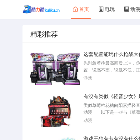
首页
电玩
动
大型游戏
娃娃机
精彩推荐
这套配置能玩什么枪战大
先别急着往最高画质上冲，
置，说高不高，说低不低，
了一个可以把近五年主流枪
游戏
跑起来，但需要稍微动点脑
的甜点区。只要不迷信无脑
有没有类似《轻音少女》
光追，市面上百分之九十五
漫
作，你都能踏踏实实玩个痛
类似草莓棉花糖向阳素描轻
置跑得最舒服的，当属那些
动漫 以下是一些与《草莓
实风格为主，但优化又特别
糖》、《向阳素描》、《轻
动漫
作。比如《战...
等动漫相似的推荐：《南家
《阿兹漫画大王》《备长炭》
游戏王独有卡有没有什么
R》《CLANNAD》《草莓10