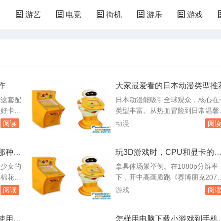
漫
游艺
电竞
街机
游乐
游戏
儿童游戏
益智玩具
游乐设施
共享设备
作
大家最爱看的日本动漫类型推
你这套配
日本动漫能吸引全球观众，核心在
正好卡在
类型丰富。从热血冒险到日常温馨
战游戏都
从悬疑烧脑到科幻寓言，几乎每种
阅读
动漫
阅
筋调画面
绪都能找到对应作品。但若认真讨
全开极限
论“大家都喜欢什么”，市场数据和
那种动
玩3D游戏时，CPU和显卡的
的射击大
众口碑指向的其实是几个反复出现
工截然不同。显卡负责将几何
快。这配
类型。热血战斗类永远是基本盘。
音少女的
拿具体场景举例。在1080p分辨率
画面以写
类作品用友情、努力和胜利的主题
据渲染成你看到的像素，而C
棉花
下，开中高画质跑《赛博朋克207
良心的大
把最原始的情绪燃烧给观众。尾田
音少女》
7》，一块中端显卡如RTX 3060，
U负责游戏逻辑、物理碰撞、A
阅读
游戏
阅
一郎的《海贼...
三姐妹》
配合一颗近几年的六核处理器如i5-
行为、场景加载以及向显卡发
《AI
2400，帧数大约在50到60之间。
绘制指令。如果非要分个轻重
使用限
怎样用电脑下载小游戏到手机
0%》
果把CPU换成十年前的四核i5-459