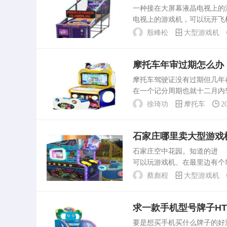
590或AMDRyzen51400及
一种接在大屏幕液晶电视上的
理器。显卡GPU：这...
电视上的游戏机，可以玩开飞
但是可以尝试通过以下渠道获
殷峰松
大型游戏机
这种游戏机的名字。电...
摩托车年审过期怎么办
摩托车驾驶证没有过期但几
在一个记分周期也就十二月内
分也没关系，到第二记分周期起始
徐琦功
摩托车
2
没事，但被扣...
石家庄哪里卖大型游戏
石家庄空中花园。知道的进
可以玩游戏机、在最里边有个
女生比较喜欢吃土豆粉。楼下
蔡彪程
大型游戏机
纪。刘华强的衡州市是哪个省..
求一款手机型号牌子H
要是想买手机买什么牌子的好