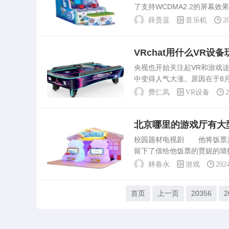
了支持WCDMA2.2的屏幕
机。现在好像还没有行货i570
薛贵蓝
音乐机
2
VRchat用什么VR设
央视也开始关注起VR和游戏
中变得人气大涨。原因在于8月
《焦点访谈》之后的黄金时段
费仁凤
VR设备
2
游戏广告十年未...
北京哪里的游戏厅有大
校园题材电视剧 他将饭票
留下了借给他饭票的贾妮的墙
面澄清.豆豆被快活林游戏厅的
林春永
游戏
202
首页
上一页
20356
2