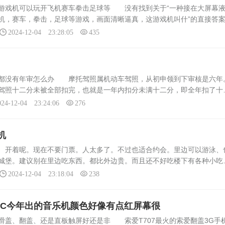
以上的处
候完全没看教程，直接铺路盖楼，
游戏机可以玩开飞机赛车拳击足球等 没有找到关于“一种接在大屏幕
果没几年就财政赤字，城市里到处
机，赛车，拳击，足球等游戏，画面清晰逼真，这游戏机叫什”的直接答
黑楼和污染...
取相关信息：游戏论坛：游戏论坛通常会有许多资深玩家，他们可能会知
2024-12-04 23:28:05
435
年都没有年审怎么办 摩托驾照属机动车驾照，从初申领到下审核是六年
驾照十二分未被全部扣完，也就是一年内扣分未满十二分，即全年扣了十
会归零。举例领证日2019年1月1日至2020年1月1日共计被扣除11分
024-12-04 23:24:06
276
机
 开着呢。现在不要门票。人太多了。不过也适合约会。里边可以游泳、
城堡。建议别在里边吃东西。都比外边贵。而且还不好吃楼下有各种小吃
就有。还有冰激凌店、奶茶店、再往南边就没有什么好玩的了。可以去世
2024-12-04 23:18:04
238
.
TC今年出的音乐机颜色好像有点红屏幕很
滑盖、翻盖、还是直板触屏好还是非 索爱T707最火的索爱翻盖3G手