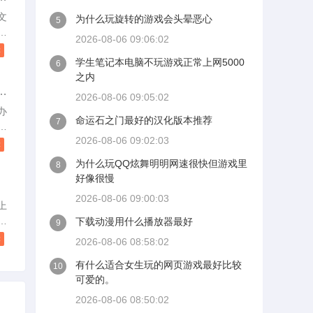
到
文
为什么玩旋转的游戏会头晕恶心
5
中
脑
2026-08-06 09:06:02
卡
以
读
学生笔记本电脑不玩游戏正常上网5000
到
6
U
之内
机
解
据
不
2026-08-06 09:05:02
插
办
。
命运石之门最好的汉化版本推荐
7
在
的
行
2026-08-06 09:02:03
车
读
为什么玩QQ炫舞明明网速很快但游戏里
8
已
好像很慢
前
2026-08-06 09:00:03
报
上
实
面
下载动漫用什么播放器最好
9
额
推
读
2026-08-06 08:58:02
手
有什么适合女生玩的网页游戏最好比较
10
可爱的。
是
时
2026-08-06 08:50:02