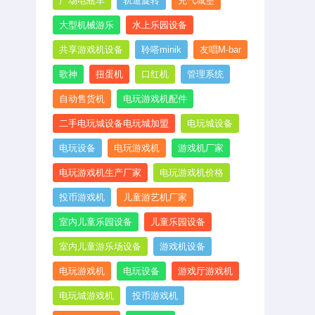
广场电瓶车
轨道旋转
充气城堡
大型机械游乐
水上乐园设备
共享游戏机设备
聆嗒minik
友唱M-bar
歌神
扭蛋机
口红机
管理系统
自动售货机
电玩游戏机配件
二手电玩城设备电玩城加盟
电玩城设备
电玩设备
电玩游戏机
游戏机厂家
电玩游戏机生产厂家
电玩游戏机价格
投币游戏机
儿童游艺机厂家
室内儿童乐园设备
儿童乐园设备
室内儿童游乐场设备
游戏机设备
电玩游戏机
电玩设备
游戏厅游戏机
电玩城游戏机
投币游戏机