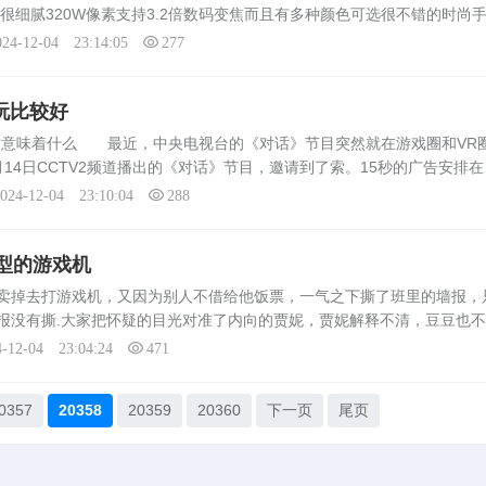
效果很细腻320W像素支持3.2倍数码变焦而且有多种颜色可选很不错的时尚
0是谷歌的系统3.2的屏幕而且还是电容屏的，感觉就是像iPhone的那样...
024-12-04 23:14:05
277
备玩比较好
这意味着什么 最近，中央电视台的《对话》节目突然就在游戏圈和VR
14日CCTV2频道播出的《对话》节目，邀请到了索。15秒的广告安排在
播出。此举不但打破了业界对手游营销“小制作”的传统印象，也打破了中
024-12-04 23:10:04
288
型的游戏机
卖掉去打游戏机，又因为别人不借给他饭票，一气之下撕了班里的墙报，
报没有撕.大家把怀疑的目光对准了内向的贾妮，贾妮解释不清，豆豆也
老板"；蒋门神"；敲诈，孩子们气氛至极，决定前去教训一下"；。...
4-12-04 23:04:24
471
0357
20358
20359
20360
下一页
尾页