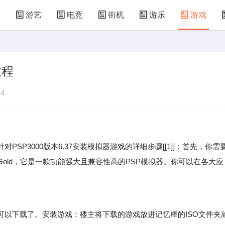
漫
游艺
电竞
街机
游乐
游戏
儿童游戏
益智玩具
游乐设施
共享设备
教程
4
PSP3000版本6.37安装模拟器游戏的详细步骤[[1]]：首先，你需
Gold，它是一款功能强大且兼容性高的PSP模拟器。你可以在各大应
下载了。安装游戏：楼主将下载的游戏放进记忆棒的ISO文件夹