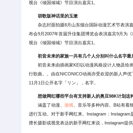
视台《倾国倾城》节目演出嘉宾1。
胡歌版神话里的玉漱
杂志封面拍摄8月山东烟台国际动漫艺术节表演嘉宾
布会9月2007年首届升佳集团博览会表演嘉宾9月为
视台《倾国倾城》节目演出嘉宾1。
初音未来的家族一共有几个人分别叫什么名字最
初音未来由插画家KEI以动漫风格设计人物及绘画
行歌曲。。由在NICONICO动画亦受欢迎的新人声优
11月1日公开名字「リン」，名字。
想做网红哪些平台有支持新人的奥豆98K计划这
涵盖了动漫、
游戏
、音乐等多种内容。B站有着
进行互动。对于新手网红来。Instagram：Inst
擅长摄影或视觉表达的新手网红来说，Instagram提