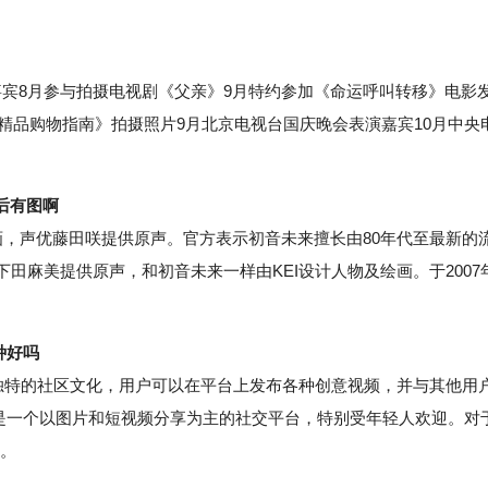
8月参与拍摄电视剧《父亲》9月特约参加《命运呼叫转移》电影
《精品购物指南》拍摄照片9月北京电视台国庆晚会表演嘉宾10月中央
后有图啊
，声优藤田咲提供原声。官方表示初音未来擅长由80年代至最新的
下田麻美提供原声，和初音未来一样由KEI设计人物及绘画。于2007
种好吗
独特的社区文化，用户可以在平台上发布各种创意视频，并与其他用
agram是一个以图片和短视频分享为主的社交平台，特别受年轻人欢迎。对
供。