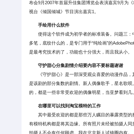
布会9月2007年首届升佳集团博览会表演嘉宾9月为
视台《倾国倾城》节目演出嘉宾1。
手绘用什么软件
使得这个软件成为初学者的标准装备。问题三：中国流
多笔，底纹什么的，是专门用于“纯绘画”的AdobePh
是最考究技术的了，功能也十分强大，而且我从小。
守护甜心分集剧情介绍要内容不要标题谢谢
《守护甜心》是一部深受观众喜爱的动漫作品，其
是该剧的部分集数的剧情。新人偶像歌手，星名歌呗
的，都是一些非常受欢迎的偶像明星，当亚梦看到几
在哪里可以找到淘宝模特的工作
其中最受欢迎的都是那些万人瞩目的暴露类型的挣
有模特机构都是将其边缘。所有照片未经被拍摄人同
拍摄人不会有任何顾虑。我在北京新人试镜圈内有。