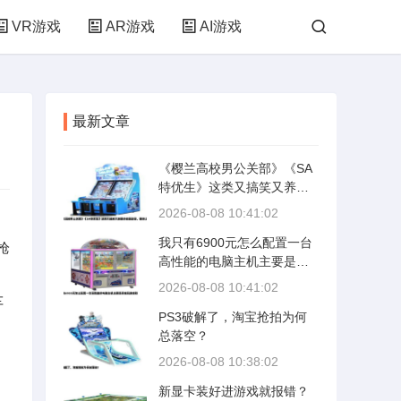
VR游戏
AR游戏
AI游戏
最新文章
《樱兰高校男公关部》《SA
特优生》这类又搞笑又养眼
的校园动画，确实让人看完
2026-08-08 10:41:02
后心里空落落的。那种沙雕
我只有6900元怎么配置一台
与颜值齐飞、少女心与爆笑
枪
高性能的电脑主机主要是买
共存的感觉，很难找到替代
来玩游戏和
品。不过翻遍这些年积累的
2026-08-08 10:41:02
片单，还是能找到几部气质
车
PS3破解了，淘宝抢拍为何
相近、画风讨喜、笑点密集
总落空？
的作品，它们或许能填补这
份空虚。
2026-08-08 10:38:02
新显卡装好进游戏就报错？