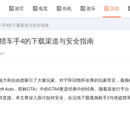
漫
游艺
电竞
街机
游乐
游戏
车手4的下载渠道与安全指南
儿童游戏
益智玩具
游乐设施
共享设备
猎车手4的下载渠道与安全指南
67
魅力和自由度吸引了大量玩家。对于怀旧情怀浓厚的玩家而言，孤独
d Theft Auto，简称GTA）中的GTA4更是经典中的经典。随着原发行平台
样直接。本文将深入探讨如何安全、合法地下载孤独枪手2与侠盗猎