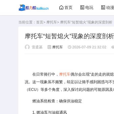
首页
电玩
动
当前位置：
首页
>
摩托车
> 摩托车“短暂熄火”现象的深度剖
大型游戏
娃娃机
摩托车“短暂熄火”现象的深度剖
雷柔菡
摩托车
2026-07-09 21:32:02
在日常骑行中，
摩托车
偶尔会出现“走的走的就
况。这一现象虽不频繁，却足以让骑手感到困惑与不
（ECU）等多个角度，深入探讨此问题的可能原因
燃油系统检查：确保供油稳定
1. 燃油泵与油箱通风