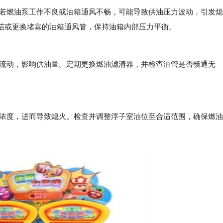
燃油泵工作不良或油箱通风不畅，可能导致供油压力波动，引发熄
洁或更换堵塞的油箱通风管，保持油箱内部压力平衡。
动，影响供油量。定期更换燃油滤清器，并检查油管是否畅通无
度，进而导致熄火。检查并调整浮子室油位至合适范围，确保燃油