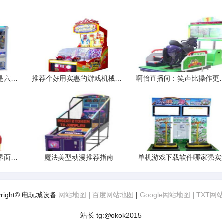
七大罪女主伊丽莎白竟是六翼天使
推荐个好用实惠的游戏机械键盘和鼠标
啊怡直播间：
最近进入英雄联盟游戏界面的时候总是黑屏有时候重启一下就好了
魔法美型动漫推荐指南
单机游戏下载软件哪家强实
yright© 电玩城设备
网站地图
|
百度网站地图
|
Google网站地图
|
TXT网
站长 tg:@okok2015