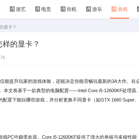
漫
游艺
电竞
街机
游乐
游戏
样的显卡？
儿童游戏
益智玩具
游乐设施
共享设备
怎样的显卡？
76
仅能提升玩家的游戏体验，还能决定你能否畅玩最新的3A大作。在
基于一款典型的电脑配置——Intel Core i5-12600KF处理器
这样的配置下能玩哪些游戏，并分析更换不同显卡（如GTX 1660 Super
。
C中颇受欢迎。Core i5-12600KF提供了强大的单核与多核性能