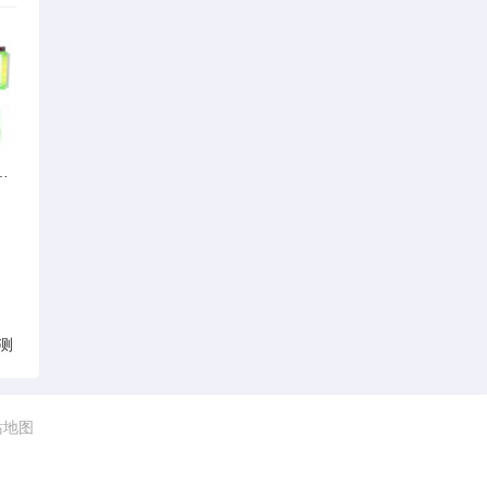
笑声比操作更亮眼
测
站地图