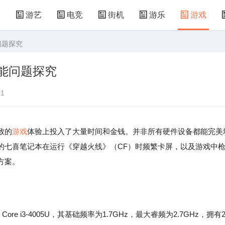
漫
游艺
电竞
街机
游乐
游戏
问题探究
儿童游戏
益智玩具
游乐设施
共享设备
能问题探究
1
致的
游戏
体验上投入了大量时间和金钱。并非所有硬件设备都能完美
的七喜笔记本在运行《穿越火线》（CF）时频繁卡屏，以及游戏中
方案。
e i3-4005U，其基础频率为1.7GHz，最大睿频为2.7GHz，拥有