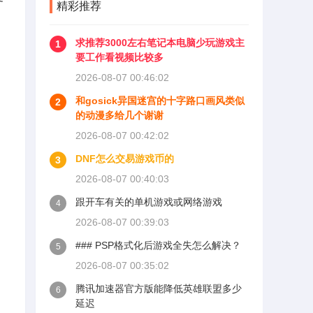
精彩推荐
玩了一局《王者荣耀》高清
模式，30分钟下来，机身背
面摄像头右侧区域温度飙到4
求推荐3000左右笔记本电脑少玩游戏主
1
7.3摄氏度，正面屏幕上方也
要工作看视频比较多
达到44.8摄氏度，握在手里
2026-08-07 00:46:02
明显烫手，尤其是边框部
和gosick异国迷宫的十字路口画风类似
位，甚至有些灼痛感。
2
的动漫多给几个谢谢
2026-08-07 00:42:02
DNF怎么交易游戏币的
3
2026-08-07 00:40:03
跟开车有关的单机游戏或网络游戏
4
2026-08-07 00:39:03
### PSP格式化后游戏全失怎么解决？
5
2026-08-07 00:35:02
腾讯加速器官方版能降低英雄联盟多少
6
延迟