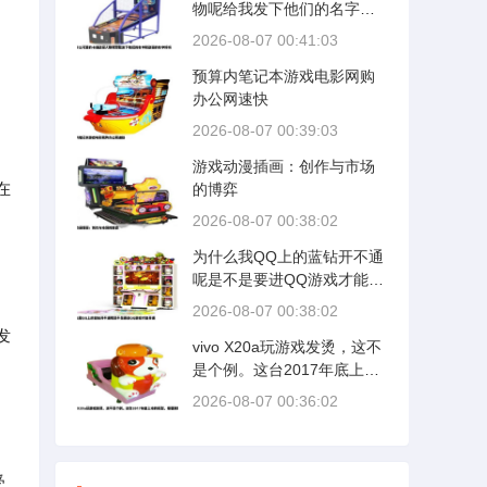
物呢给我发下他们的名字和
动画的名字好吗
2026-08-07 00:41:03
预算内笔记本游戏电影网购
办公网速快
2026-08-07 00:39:03
游戏动漫插画：创作与市场
在
的博弈
2026-08-07 00:38:02
为什么我QQ上的蓝钻开不通
呢是不是要进QQ游戏才能开
通
2026-08-07 00:38:02
发
vivo X20a玩游戏发烫，这不
是个例。这台2017年底上市
的机型，搭载骁龙660处理
2026-08-07 00:36:02
器，采用14纳米工艺制程，
当时定位中高端，如今在高
负载游戏面前早就力不从
受
心。我手里这台换上不久，