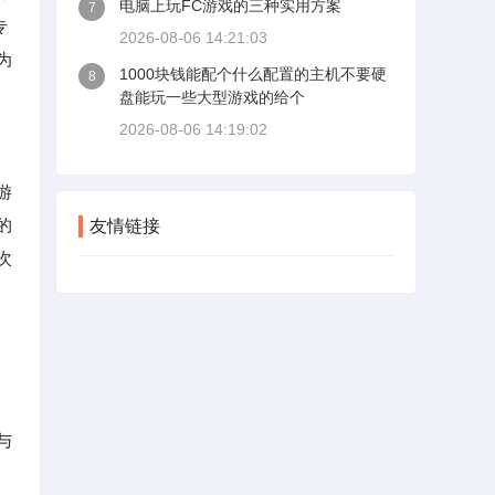
电脑上玩FC游戏的三种实用方案
7
合的要求极高，哪怕你只玩休闲模式，
专
也能感受到那种紧张到手指发麻的对抗
2026-08-06 14:21:03
感。目前全球日活玩家稳定在百万级
为
1000块钱能配个什么配置的主机不要硬
8
别，匹配速度极快，新手可以从死亡竞
盘能玩一些大型游戏的给个
赛模式开始练习枪感。
2026-08-06 14:19:02
游
的
友情链接
次
与