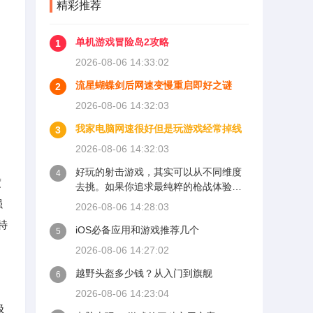
精彩推荐
单机游戏冒险岛2攻略
1
2026-08-06 14:33:02
流星蝴蝶剑后网速变慢重启即好之谜
2
2026-08-06 14:32:03
我家电脑网速很好但是玩游戏经常掉线
3
2026-08-06 14:32:03
好玩的射击游戏，其实可以从不同维度
4
度
去挑。如果你追求最纯粹的枪战体验，
那么《反恐精英2》依然是绕不开的标
强
2026-08-06 14:28:03
杆。这款由Valve在2023年免费升级的版
特
iOS必备应用和游戏推荐几个
本，继承了《CS:GO》的全部核心机
5
制，但换上了全新的Source 2引擎。烟
2026-08-06 14:27:02
雾弹现在能对子弹和手雷产生物理反
越野头盔多少钱？从入门到旗舰
应，打穿墙体时烟雾会从弹孔中流出，
6
这种细节带来的战术深度让每一局都充
2026-08-06 14:23:04
满变数。它的竞技模式对枪法和团队配
极