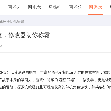
漫
游艺
电竞
街机
游乐
游戏
，修改器助你称霸
儿童游戏
益智玩具
游乐设施
共享设备
趣，修改器助你称霸
3
RPG）以其深邃的剧情、丰富的角色定制以及无尽的探索空间，始终
了故事本身的吸引力，游戏中隐藏的“秘密武器”——修改器，更是让
走的冒险，探索几款经典且可玩性极高的单机角色游戏，并揭秘如何