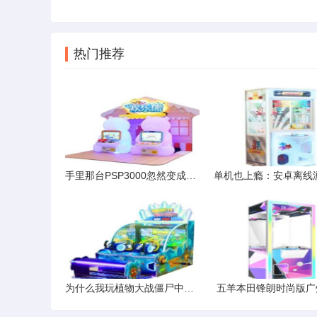
热门推荐
手里那台PSP3000忽然变成砖头一样的摆设，无论放进哪张UMD光盘，屏幕上永远只有一行日文或英文提示。更令人困惑的是，记忆棒里的ISO、CSO文件双击后直接黑屏，然后弹回XMB菜单——这种现象并非个例，而是PSP3000用户群中频繁出现的集体性故障。
为什么我玩植物大战僵尸中间就自动关掉植物大战僵尸游戏了
五羊本田锋朗时尚版广