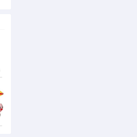
重复的真相与自救
什么又好游戏本最好便宜点的