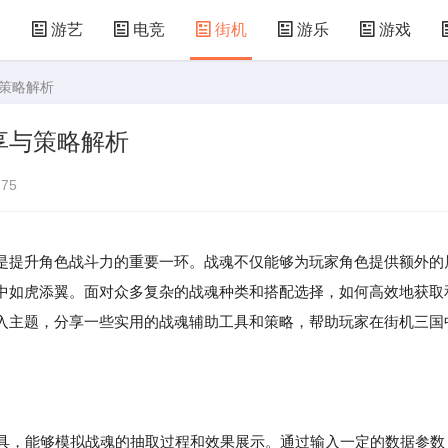
漫
游艺
电竞
街机
游乐
游戏
与策略解析
儿童游戏
益智玩具
游乐设施
共享设备
享与策略解析
75
是提升角色战斗力的重要一环。战魂不仅能够为玩家角色提供额外的
中如虎添翼。面对众多复杂的战魂种类和搭配选择，如何高效地获取
入主题，分享一些实用的战魂辅助工具和策略，帮助玩家在街机三国
工具，能够模拟战魂的抽取过程和效果展示。通过输入一定的数据参数