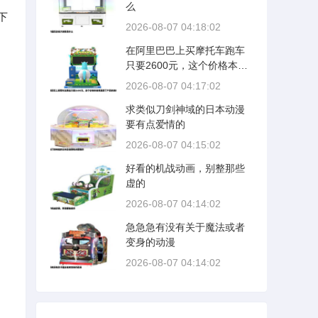
么
下
2026-08-07 04:18:02
在阿里巴巴上买摩托车跑车
只要2600元，这个价格本身
就暴露了产品的真实身份。
2026-08-07 04:17:02
事实是，这个价位根本买不
求类似刀剑神域的日本动漫
到任何符合国家机动车标准
要有点爱情的
的燃油跑车，只能买到一台
外观仿跑车的电动自行车，
2026-08-07 04:15:02
或者来源不明的拼装车、二
好看的机战动画，别整那些
手事故车。
虚的
2026-08-07 04:14:02
急急急有没有关于魔法或者
变身的动漫
2026-08-07 04:14:02