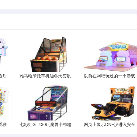
摩托车交完购置税和保险后在上牌时发现该身份证名下已有摩托车行车
雅马哈摩托车机油冬天变质原因探析
以前在网吧玩过的一
游戏本品牌不少，我独爱联想拯救者
七彩虹GT430玩魔兽卡顿输入法切不动
网页上显示DNF没进