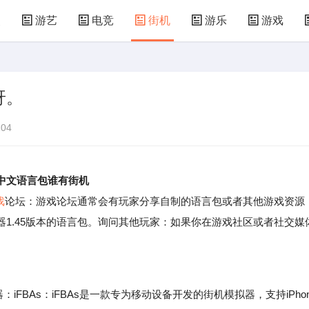
漫
游艺
电竞
街机
游乐
游戏
儿童游戏
益智玩具
游乐设施
共享设备
呀。
04
中文语言包谁有街机
戏
论坛：游戏论坛通常会有玩家分享自制的语言包或者其他游戏资源
1.45版本的语言包。询问其他玩家：如果你在游戏社区或者社交媒
FBAs：iFBAs是一款专为移动设备开发的街机模拟器，支持iPho