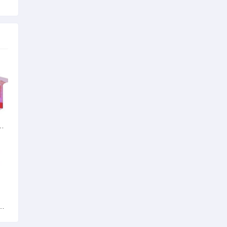
个游戏但忘记叫什么名字了
入安全模式但游戏了显示进入安全模式了怎么