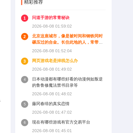
精彩推荐
问道手游的常青秘诀
1
2026-08-08 01:59:02
北京这座城市，像是被时间和钢铁同时
2
碾压过的合金。长住此地的人，常带着
一种矛盾的疲惫：凌晨亮着灯的写字楼
2026-08-08 01:52:04
与五环外拥挤的安置房在同一条天际线
网页游戏老是掉线怎么办
上共存。交通是这座城市最诚实的表
3
情，早高峰的地铁十号线，人的密度几
2026-08-08 01:49:02
乎能挑战物理定律，你甚至不需要自己
日本动漫都有哪些好看的动漫例如叛逆
抬脚，汹涌的人流会托着你抵达换乘通
4
的鲁鲁修魔法禁书目录等
道。空气质量比十年前好了太多，但仍
然能偶尔在雾霾黄的傍晚，看见戴着口
2026-08-08 01:48:02
罩的老人牵着孩子快步穿过天桥。
a
藤冈春绯的真实恋情
5
2026-08-08 01:47:02
现在有哪些游戏有官方交易平台
6
2026-08-08 01:45:01