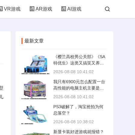
VR游戏
AR游戏
AI游戏
最新文章
《樱兰高校男公关部》《SA
特优生》这类又搞笑又养眼
的校园动画，确实让人看完
2026-08-08 10:41:02
后心里空落落的。那种沙雕
我只有6900元怎么配置一台
与颜值齐飞、少女心与爆笑
型
高性能的电脑主机主要是买
共存的感觉，很难找到替代
来玩游戏和
品。不过翻遍这些年积累的
儿
2026-08-08 10:41:02
片单，还是能找到几部气质
PS3破解了，淘宝抢拍为何
相近、画风讨喜、笑点密集
总落空？
的作品，它们或许能填补这
份空虚。
2026-08-08 10:38:02
新显卡装好进游戏就报错？