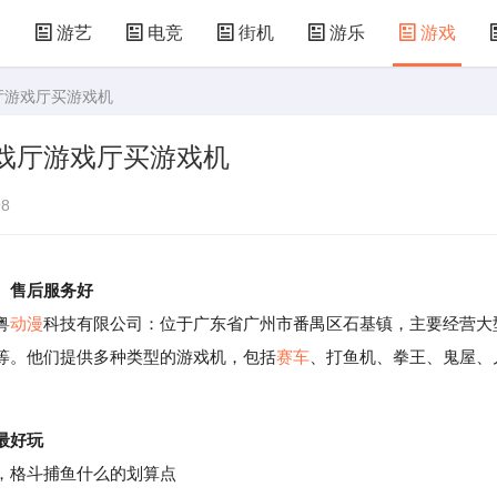
漫
游艺
电竞
街机
游乐
游戏
戏厅游戏厅买游戏机
儿童游戏
益智玩具
游乐设施
共享设备
游戏厅游戏厅买游戏机
8
、售后服务好
粤
动漫
科技有限公司：位于广东省广州市番禺区石基镇，主要经营大
等。他们提供多种类型的游戏机，包括
赛车
、打鱼机、拳王、鬼屋、
最好玩
，格斗捕鱼什么的划算点