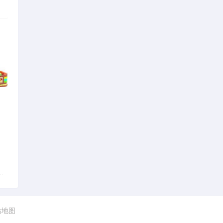
领车会影响考c1和小车年审吗
站地图