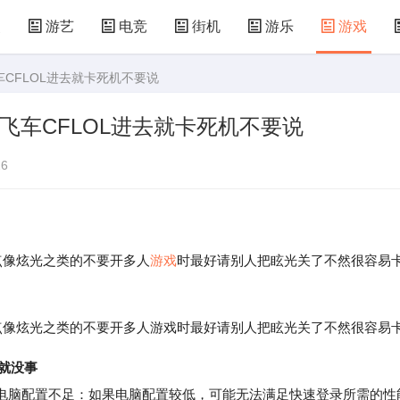
漫
游艺
电竞
街机
游乐
游戏
车CFLOL进去就卡死机不要说
儿童游戏
益智玩具
游乐设施
共享设备
飞车CFLOL进去就卡死机不要说
6
像炫光之类的不要开多人
游戏
时最好请别人把眩光关了不然很容易
像炫光之类的不要开多人游戏时最好请别人把眩光关了不然很容易
就没事
脑配置不足：如果电脑配置较低，可能无法满足快速登录所需的性