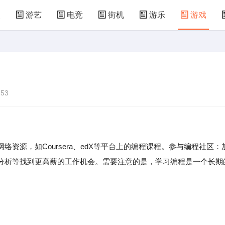
漫
游艺
电竞
街机
游乐
游戏
儿童游戏
益智玩具
游乐设施
共享设备
53
络资源，如Coursera、edX等平台上的编程课程。参与编程社区：
分析等找到更高薪的工作机会。需要注意的是，学习编程是一个长期
。