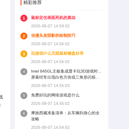
精彩推荐
鼠标定住画面死机的真凶
1
2026-08-07 14:59:02
动漫头发阴影的绘制技巧
2
2026-08-07 14:56:02
玩游戏什么无线鼠标键盘好用
3
2026-08-07 14:56:02
Intel 845GL主板集成显卡玩3D游戏时，
4
屏幕经常出现白色方块或三角形闪烁，
这是显卡驱动渲染错误和硬件性能不足
2026-08-07 14:55:03
共同造成的。该芯片组内置的Extreme
免费好玩的网络游戏是什么
Graphics核心没有独立显存，也不支持
5
戏
硬件坐标变换和光照处理，所有3D运算
2026-08-07 14:55:02
容
都压在CPU和系统内存上。当游戏需要
摩旅西藏准备清单：从车辆到身心的全
大量顶点数据时，图形计算结果溢出，
6
攻略
就形成了白块。
2026-08-07 14:54:02