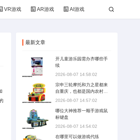
VR游戏
AR游戏
AI游戏
最新文章
开儿童游乐园需办齐哪些手
续
2026-08-07 14:58:02
宗申三轮摩托和力之星都来
加
自重庆，也都是国内农村和
城乡结合部常见的运输工
的
2026-08-07 14:57:02
具，但真要分个高下，得看
哪位大神推荐一顺手游戏鼠
用户拿它拉什么、跑什么
标键盘
路、打算用几年。
2026-08-07 14:54:02
在哪里可以做游戏代练