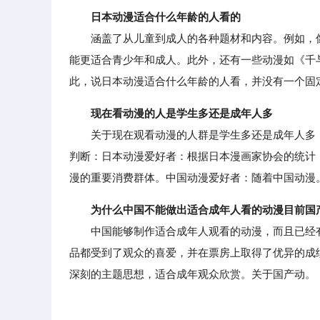
日本动漫适合什么年龄的人看的
涵盖了从儿童到成人的各种题材和内容。例如，像
能更适合青少年和成人。此外，还有一些动漫如《千
此，说日本动漫适合什么年龄的人看，并没有一个固
现在看动漫的人是学生多还是成年人多
关于现在观看动漫的人群是学生多还是成年人多，
判断：日本动漫爱好者：根据日本漫画家协会的统计，
漫的重要消费群体。中国动漫爱好者：随着中国动漫
为什么中国不能做出适合成年人看的动漫目前国
中国能够制作适合成年人观看的动漫，而且已经有
品都受到了观众的喜爱，并在票房上取得了优异的成
深刻的主题思想，适合成年观众欣赏。关于国产动。