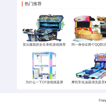
热门推荐
笑出腹肌的女生单机游戏推荐
为什么一下CF游戏就蓝屏
Cop