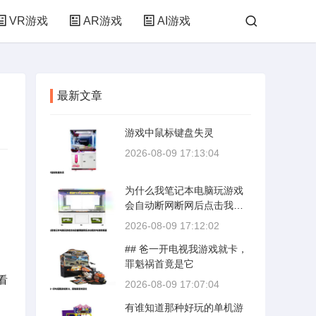
VR游戏
AR游戏
AI游戏
最新文章
游戏中鼠标键盘失灵
2026-08-09 17:13:04
为什么我笔记本电脑玩游戏
会自动断网断网后点击我的
电脑数据源
2026-08-09 17:12:02
## 爸一开电视我游戏就卡，
罪魁祸首竟是它
看
2026-08-09 17:07:04
有谁知道那种好玩的单机游