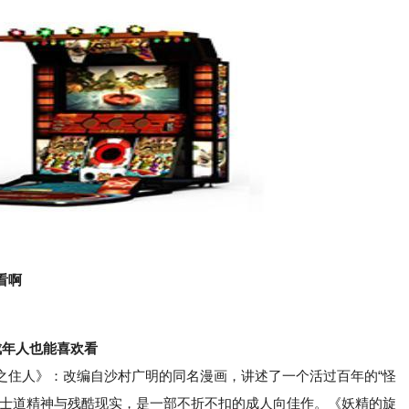
看啊
成年人也能喜欢看
住人》：改编自沙村广明的同名漫画，讲述了一个活过百年的“怪
武士道精神与残酷现实，是一部不折不扣的成人向佳作。《妖精的旋