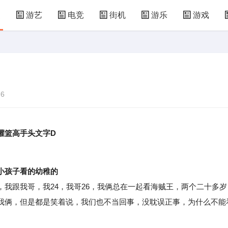
漫
游艺
电竞
街机
游乐
游戏
儿童游戏
益智玩具
游乐设施
共享设备
6
灌篮高手头文字D
小孩子看的幼稚的
跟我哥，我24，我哥26，我俩总在一起看海贼王，两个二十多岁
我俩，但是都是笑着说，我们也不当回事，没耽误正事，为什么不能