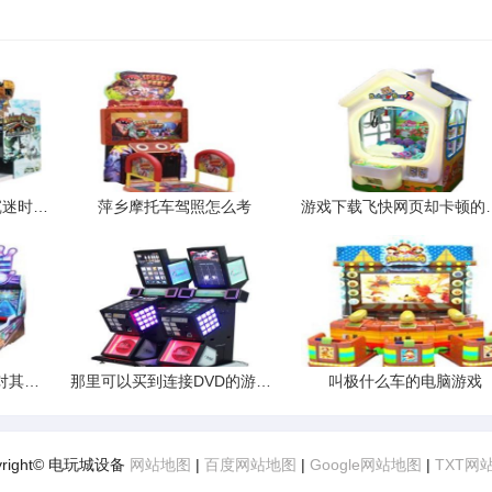
同一身份证两个QQ防沉迷时长共享
萍乡摩托车驾照怎么考
游戏下载飞快
摩托车化油器清洗是否对其寿命有关
那里可以买到连接DVD的游戏手柄游戏光盘
叫极什么车的电脑游戏
yright© 电玩城设备
网站地图
|
百度网站地图
|
Google网站地图
|
TXT网