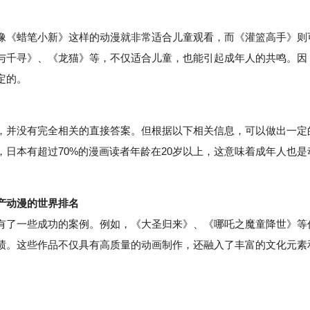
《蜡笔小新》这样的动漫就非常适合儿童观看，而《灌篮高手》则
与千寻》、《龙猫》等，不仅适合儿童，也能引起成年人的共鸣。因
定的。
并没有完全相关的直接答案。但根据以下相关信息，可以做出一定
日本有超过70%的漫画读者年龄在20岁以上，这意味着成年人也是
。
产动漫的世界排名
了一些成功的案例。例如，《大圣归来》、《哪吒之魔童降世》等
绩。这些作品不仅具有高质量的动画制作，还融入了丰富的文化元素