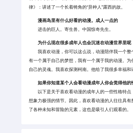
律》：讲述了一个长着犄角的“异种人”露西的故。
漫画岛里有什么好看的动漫。成人一点的
进击的巨人。寄生兽。中国惊奇先生。
为什么现在很多成年人也会沉迷在动漫世界里呢
我喜欢动漫，你可以这么说，动漫陪伴我一个整个
有一个属于自己的梦想，我有一个属于我的动漫。为
自己的灵魂。我喜欢探测柯南。他给了我很多幸福和
如果你知道某个人会看动漫成年人你会觉得他的
以下是关于喜欢看动漫的成年人的一些性格特点：
想象力极强的情节。因此，喜欢看动漫的人往往具有
了各种未知和冒险的元素，这也是吸引人们观看的。