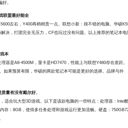
偏好。
游戏联盟最好能全
600左右，Y400再稍稍贵一点。联想小新：很不错的电脑。华硕K5
0S解决，打团完全无压力，CF也玩过没有问题。以上推荐的笔记本电
游戏本
A8-4500M，显卡是HD7470，性能上与联想Y480存在差距。
56c。如果预算有限，华硕的两款笔记本可能是更好的选择。品牌与外
。
联想质量有没有戴尔好、
，适合玩大型3D游戏。以下是该款电脑的一些特点：处理器：Intel
需求。内存：8GB，使得多任务处理和游戏运行更加流畅。硬盘：750GB7
。