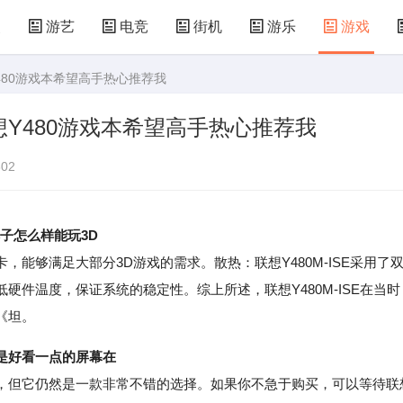
漫
游艺
电竞
街机
游乐
游戏
480游戏本希望高手热心推荐我
儿童游戏
益智玩具
游乐设施
共享设备
Y480游戏本希望高手热心推荐我
02
款本子怎么样能玩3D
，能够满足大部分3D游戏的需求。散热：联想Y480M-ISE采用了
件温度，保证系统的稳定性。综上所述，联想Y480M-ISE在当时
《坦。
是好看一点的屏幕在
但它仍然是一款非常不错的选择。如果你不急于购买，可以等待联