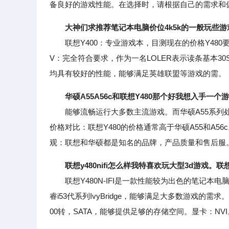
备良好的游戏性能。在选择时，请根据自己的需求和
大神们求推荐笔记本电脑价位4k5k的一般玩些
联想Y400：专业游戏本，目测现在的价格Y480要5
V：完全符合要求，作为一名LOLER表示读条基本3
均具有较好的性能，能够满足英雄联盟等游戏的需。
华硕A55A56c和联想Y480那个好我想入手一个
能够流畅运行大多数主流游戏。而华硕A55系列处理器是
价格对比：联想Y480的价格通常高于华硕A55和A
观：联想和华硕都是知名的品牌，产品质量和售后服
联想y480nifi怎么样我特喜欢玩大型3d游戏。
联想Y480N-IFI是一款性能较为出色的笔记本电脑
睿i53代系列IvyBridge，能够满足大多数游戏的
00转，SATA，能够提供足够的存储空间。显卡：NVI