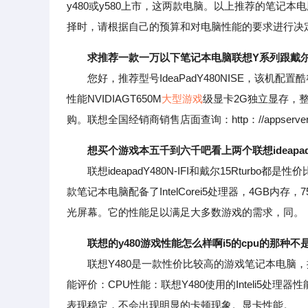
y480或y580上市，这两款电脑。以上推荐的笔记
择时，请根据自己的预算和对电脑性能的要求进行决
求推荐一款一万以下笔记本电脑联想Y系列跟戴
您好，推荐型号IdeaPadY480NISE，该机配置酷睿
性能NVIDIAGT650M
大型游戏
级显卡2G独立显存，
购。联想全国经销商销售店面查询：http：//appserver.
想买个游戏本五千到六千吧看上两个联想ideapadY
联想ideapadY480N-IFI和戴尔15Rturbo都是
款笔记本电脑配备了IntelCorei5处理器，4GB内存，7
光屏幕。它的性能足以满足大多数游戏的需求，同。
联想的y480游戏性能怎么样啊i5的cpu的那种不
联想Y480是一款性价比较高的游戏笔记本电脑，搭载了I
能评价：CPU性能：联想Y480使用的Inteli5
表现稳定，不会出现明显的卡顿现象。显卡性能。