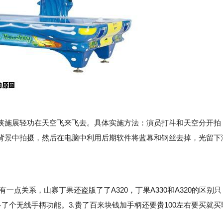
施展轻功在天空飞来飞去。具体实施方法：演员打斗和天空分开拍
背景中拍摄，然后在电脑中利用后期软件将蓝幕和钢丝去掉，光留下
点关系，山寨丁果还盗版了了A320，丁果A330和A320的区别只
多了个无线手柄功能。3.贵了百来块钱加手柄还要贵100左右要买就买