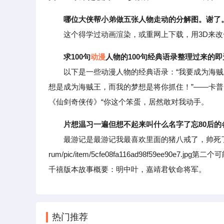
哪位大侠帮小弟做五张人物走动的分解图。谢了
这个得学过动画渲染，或重网上下载，用3D来改
求100句
动漫
人物的100句经典语录整理过来的
以下是一些动漫人物的经典语录：“我要成为海贼王
想是成为海贼王，而我的梦想是将你抓住！”——卡普
《仙剑奇侠传》“你这个笨蛋，居然敢对我动手。
片想温习一遍但想不起来叫什么名字了忘80后的
最游记是最游记我最喜欢里面的猪八戒了，帅死了！最游记的：http
rum/pic/item/5cfe08fa116ad98f59ee
千禧版本故事概要：明中叶，嘉靖君钦命将军。
热门推荐