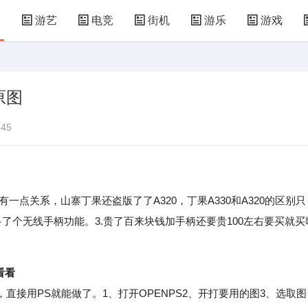
漫
游艺
电竞
街机
游乐
游戏
儿童游戏
益智玩具
游乐设施
共享设备
原图
45
有一点关系，山寨丁果还盗版了了A320，丁果A330和A320的区别只
多了个无线手柄功能。3.贵了百来块钱加手柄还要贵100左右要买就买
。
看看
用PS就能做了。1、打开OPENPS2、开打要用的图3、选取图