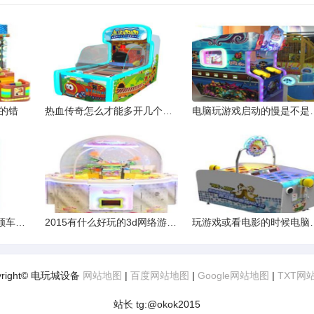
的错
热血传奇怎么才能多开几个游戏
电脑玩游戏启动的慢是不是
摩托车被扣交了罚款不领车会影响考c1和小车年审吗
2015有什么好玩的3d网络游戏吗
玩游戏或看电影的
yright© 电玩城设备
网站地图
|
百度网站地图
|
Google网站地图
|
TXT网
站长 tg:@okok2015