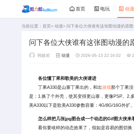
首页
电玩
动
当前位置：
首页
>
动漫
> 问下各位大侠谁有这张图动漫的原图
大型游戏
娃娃机
问下各位大侠谁有这张图动漫的
韩姣岩
动漫
2026-05-13 22:16:02
1
各位懂丁果和歌美的大侠请进
丁果A330是山寨丁果出的，和出
游戏
那个丁果没
是：1.换了个外壳，使其变得更山寨，更像PSP。2.
美A330以下是歌美A330参数容量：4G/8G/16G外扩
怎么样把几张jpg图合成一个动态的Gif图大侠来
看你要啥样的动态效果了，假如是容易的图切换，直接