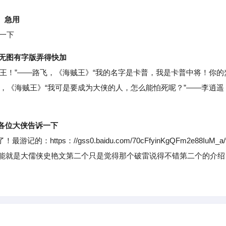
。急用
一下
即无图有字版弄得快加
！”——路飞，《海贼王》“我的名字是卡普，我是卡普中将！你的
，《海贼王》“我可是要成为大侠的人，怎么能怕死呢？”——李逍遥
各位大侠告诉一下
s：//gss0.baidu.com/70cFfyinKgQFm2e88IuM_a/
90e7.jpg第二个可能就是大儒侠史艳文第二个只是觉得那个破雷说得不错第二个的介绍