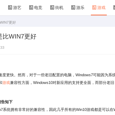
漫
游艺
电竞
街机
游乐
游戏
WIN7更好
儿童游戏
益智玩具
游乐设施
共享设备
比WIN7更好
33
快。然而，对于一些老旧配置的电脑，Windows7可能因为系
和
游戏
兼容性方面，Windows10对新应用的支持更全面，而部分老旧
。
详细告知下
n7系统拥有非常好的兼容性，因此几乎所有的Win10游戏都是可以在W