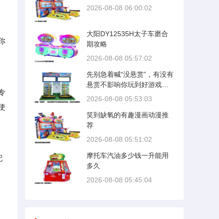
2026-08-08 06:00:02
大阳DY12535H太子车磨合
你
期攻略
2026-08-08 05:57:02
先别急着喊“没悬赏”，有没有
悬赏不影响你玩到好游戏。
专
关键是先搞明白你手里这台
2026-08-08 05:53:03
电脑到底是什么“脾气”。很多
使
笑到缺氧的有趣漫画动漫推
新手卡在第一步，不是游戏
荐
选错，是打开方式不对。你
现在最该做的不是满世界
2026-08-08 05:51:02
找“神作”，而是花三分钟看一
摩托车汽油多少钱一升能用
眼自己的配置，再去对症下
配
多久
药。
2026-08-08 05:45:04