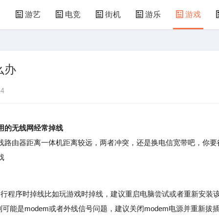
漫
游艺
电竞
街机
游乐
游戏
儿童游戏
益智玩具
游乐设施
共享设备
么办
4
用的无线网经常掉线
路由器距离一体机距离较远，两者冲突，还是换电信宽带吧，你要
戏
运行程序时掉线比如玩游戏时掉线，建议重启电脑尝试或者重新安装
则可能是modem或者外线信号问题，建议关闭modem电源并重新拔