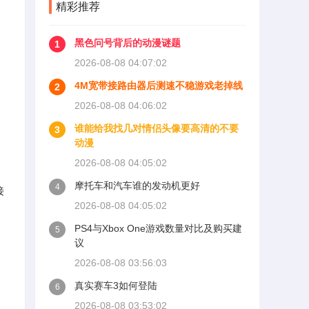
精彩推荐
黑色问号背后的动漫谜题
1
2026-08-08 04:07:02
4M宽带接路由器后测速不稳游戏老掉线
2
2026-08-08 04:06:02
谁能给我找几对情侣头像要高清的不要
3
动漫
2026-08-08 04:05:02
摩托车和汽车谁的发动机更好
4
接
2026-08-08 04:05:02
PS4与Xbox One游戏数量对比及购买建
5
议
2026-08-08 03:56:03
真实赛车3如何登陆
6
2026-08-08 03:53:02