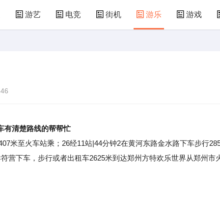
漫
游艺
电竞
街机
游乐
游戏
儿童游戏
益智玩具
游乐设施
共享设备
46
车有清楚路线的帮帮忙
7米至火车站乘；26经11站|44分钟2在黄河东路金水路下车步行28
到祥符营下车，步行或者出租车2625米到达郑州方特欢乐世界从郑州市
。