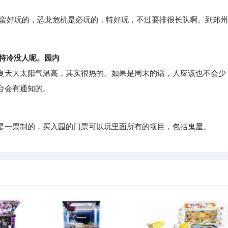
蛮好玩的，恐龙危机是必玩的，特好玩，不过要排很长队啊。到郑州
会特冷没人呢。园内
天大太阳气温高，其实很热的。如果是周末的话，人应该也不会少
台会有通知的。
一票制的，买入园的门票可以玩里面所有的项目，包括鬼屋。