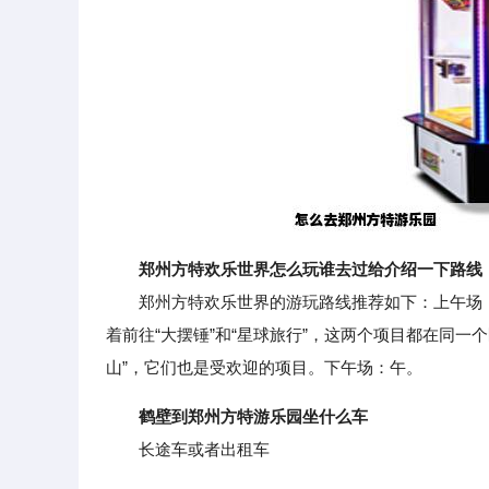
郑州方特欢乐世界怎么玩谁去过给介绍一下路线
郑州方特欢乐世界的游玩路线推荐如下：上午场：早
着前往“大摆锤”和“星球旅行”，这两个项目都在同一
山”，它们也是受欢迎的项目。下午场：午。
鹤壁到郑州方特游乐园坐什么车
长途车或者出租车