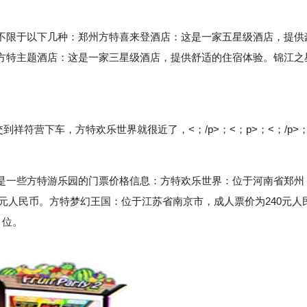
限于以下几种：郑州方特喜来登酒店：这是一家五星级酒店，提供
方特主题酒店：这是一家三星级酒店，提供舒适的住宿体验。锦江之
。
符营下车，方特欢乐世界就很近了，<；/p>；<；p>；<；/p>
一些方特游乐园的门票价格信息：方特欢乐世界：位于河南省郑州
0元人民币。方特梦幻王国：位于江苏省南京市，成人票价为240元人
：位。